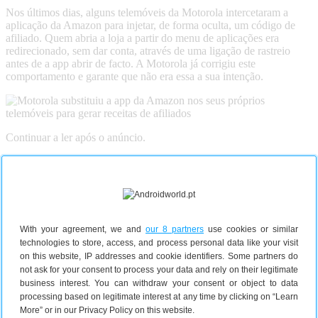
Nos últimos dias, alguns telemóveis da Motorola intercetaram a
aplicação da Amazon para injetar, de forma oculta, um código de
afiliado. Quem abria a loja a partir do menu de aplicações era
redirecionado, sem dar conta, através de uma ligação de rastreio
antes de a app abrir de facto. A Motorola já corrigiu este
comportamento e garante que não era essa a sua intenção.
Continuar a ler após o anúncio.
Apoia Androidworld.pt
Estás a usar um adblocker. Lamentamos, mas precisamos de
publicidade para poder oferecer os nossos artigos gratuitamente.
Apoia-nos Androidworld.pt adicionando-nos à sua
lista de
permissões
. Agradecemos desde já!
With your agreement, we and
our 8 partners
use cookies or similar
technologies to store, access, and process personal data like your visit
Pagar a terceiros
on this website, IP addresses and cookie identifiers. Some partners do
not ask for your consent to process your data and rely on their legitimate
Tudo começou com uma atualização da aplicação Smart Feed da
business interest. You can withdraw your consent or object to data
Motorola. Este
update
fez com que a app da Amazon instalada nos
processing based on legitimate interest at any time by clicking on “Learn
dispositivos passasse a incluir um código de afiliado extra.
More” or in our Privacy Policy on this website.